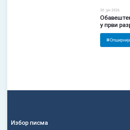
30. јун 2026.
Обавештењ
у први ра
Опширниј
Избор писма