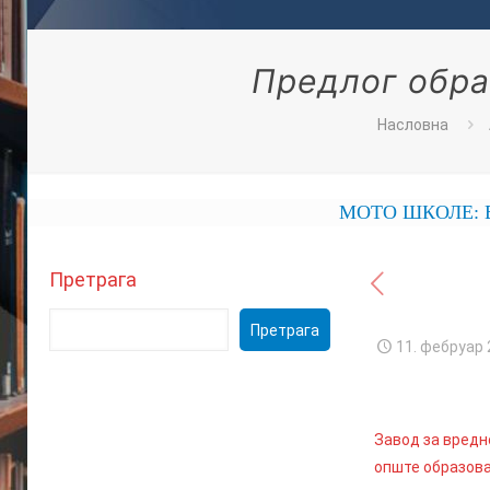
Предлог обра
Насловна
МОТО ШКОЛЕ: ЕКОН
Претрага
Претрага
11. фебруар 
Завод за вред
опште образова