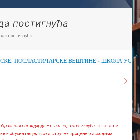
да постигнућа
рда постигнућа
, ПОСЛАСТИЧАРСКЕ ВЕШТИНЕ - ШКОЛА УСПЕХА
образовних стандарда – стандарда постигнућа
за средње
не и обухватао је, поред стручне процене о исходима