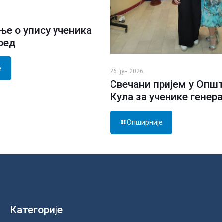
е о упису ученика
зред
е
26. јун 2026.
Свечани пријем у Опш
Кула за ученике генер
Опширније
Категорије