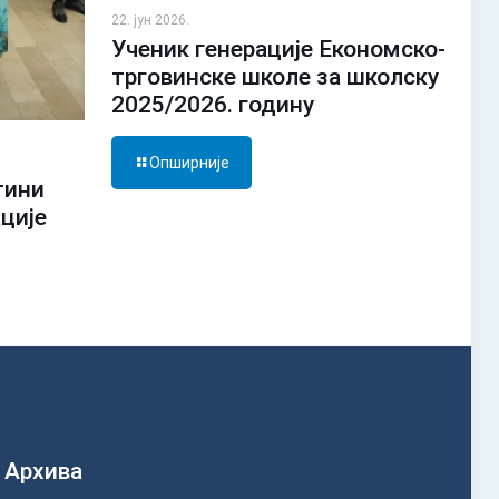
22. јун 2026.
Ученик генерације Економско-
трговинске школе за школску
2025/2026. годину
Опширније
тини
ације
Архива