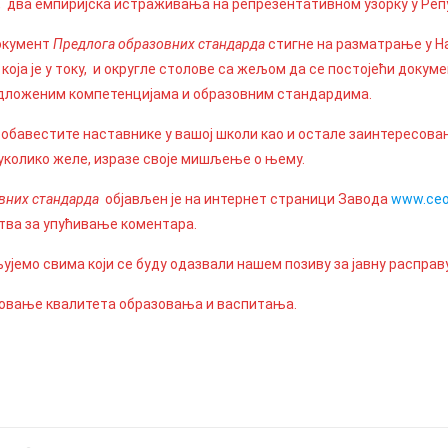
 два емпиријска истраживања на репрезентативном узорку у Реп
документ
Предлога образовних стандарда
стигне на разматрање у Н
 која је у току, и округле столове са жељом да се постојећи докум
едложеним компетенцијама и образовним стандардима.
обавестите наставнике у вашој школи као и остале заинтересова
, уколико желе, изразе своје мишљење о њему.
вних стандарда
објављен је на интернет страници Завода
www.ceo
тва за упућивање коментара.
ујемо свима који се буду одазвали нашем позиву за јавну расправу
новање квалитета образовања и васпитања.