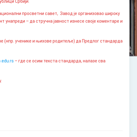
ублици Србији.
ационални просветни савет, Завод је организовао широку
ент унапреди – да стручна јавност изнесе своје коментаре и
не (нпр. ученике и њихове родитеље) да Предлог стандарда
.edu.rs
– где се осим текста стандарда, налазе сва
.