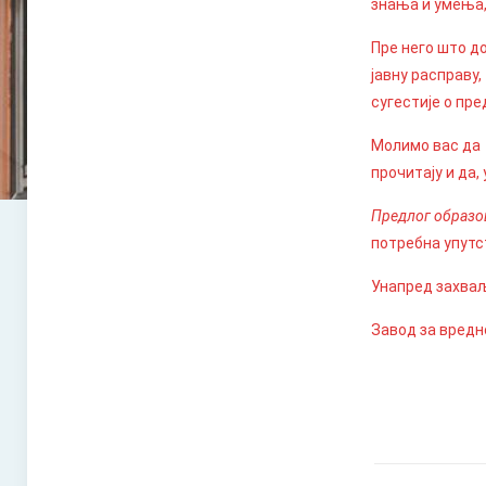
знања и умења,
Пре него што 
јавну расправу,
сугестије о пр
Молимо вас да 
прочитају и да
Предлог образо
потребна упутс
Унапред захваљ
Завод за вред