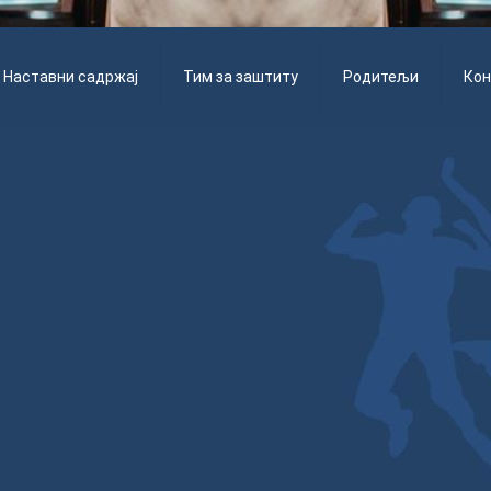
Наставни садржај
Тим за заштиту
Родитељи
Кон