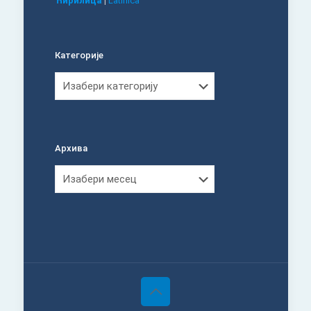
Ћирилица
|
Latinica
Категорије
Категорије
Архива
Архива