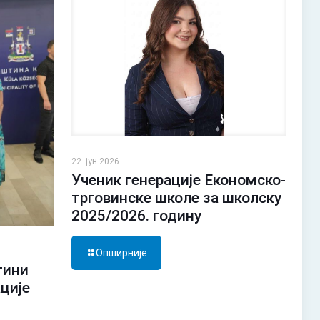
22. јун 2026.
Ученик генерације Економско-
трговинске школе за школску
2025/2026. годину
Опширније
тини
ације