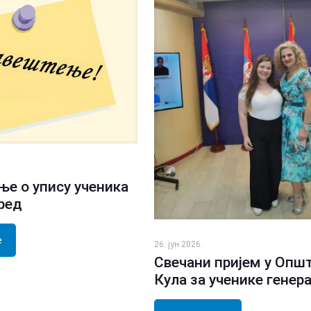
е о упису ученика
зред
е
26. јун 2026.
Свечани пријем у Опш
Кула за ученике генер