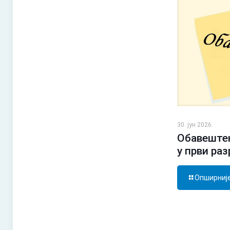
30. јун 2026.
Обавештењ
у први ра
Опширниј