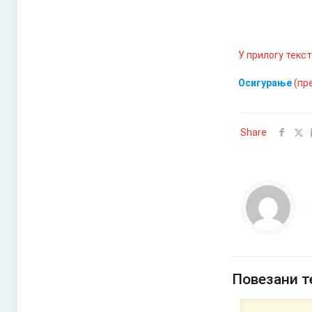
У прилогу текс
Осигурање
(пр
Share
Повезани т