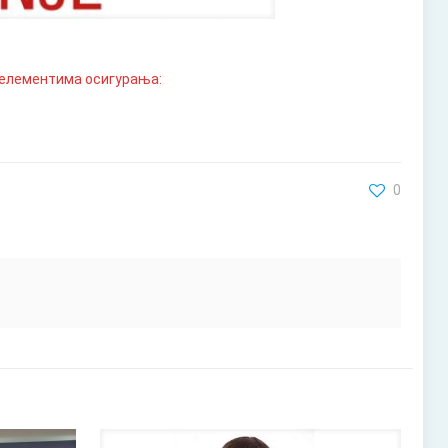
 елементима осигурања:
0