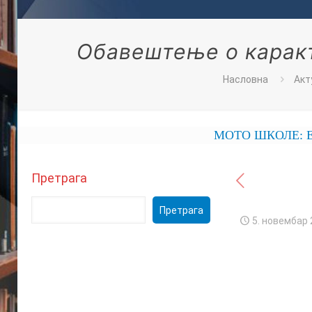
Обавештење о карак
Насловна
Акт
МОТО ШКОЛЕ: ЕКОНО
Претрага
Претрага
5. новембар 