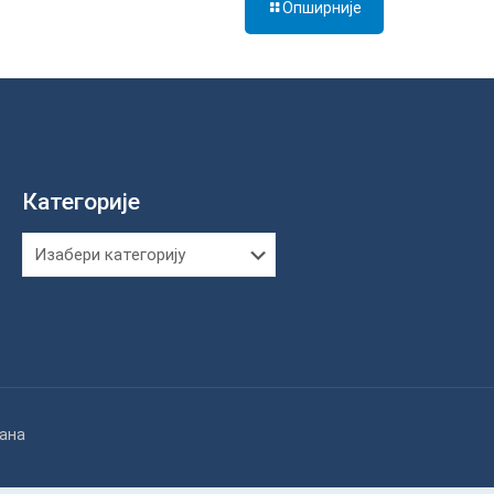
Опширније
Категорије
Категорије
жана