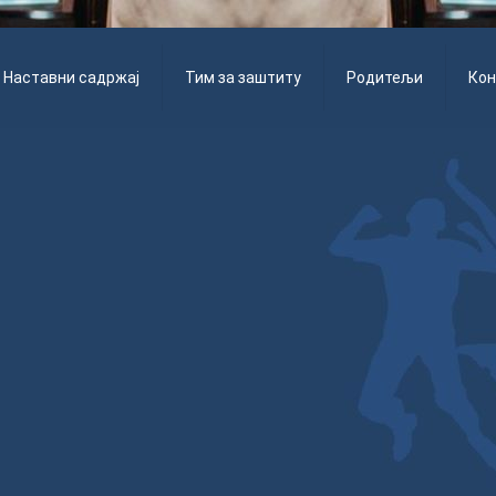
Наставни садржај
Тим за заштиту
Родитељи
Кон