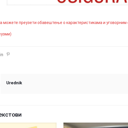
та можете преузети обавештење о карактеристикама и уговорним
еузми)
Urednik
екстови