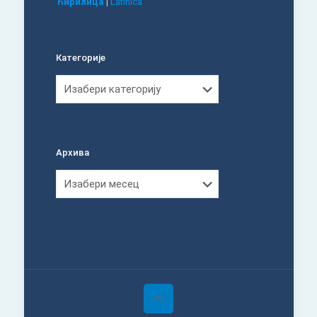
Ћирилица
|
Latinica
Категорије
Категорије
Архива
Архива