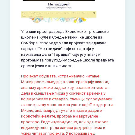
Ученици првог разреда Економско-трговинске
школе из Куле и Средње техничке школе из
Сомбора, спроводе мали пројекат заједничке
сарадње “Не трвдичи” који се састоји у
изучавања дела “Тврдица” које је у плану и
програму за прву годину средње школе предмета
српски језик и књижевност.
Пројекат обухвата, истраживачко читање
Молијерове комедије, карактеризацију ликова,
анализу драмске радње, изучавање контекста
дела и смештање писца у контекст времена у
којем је живео и стварао. Ученици су проучавали
ликове, пишу монологе за улоге које ће одиграти.
Мисле, анализирају, тумаче и праве радове
користећи е-алате, програме и виртуелне
просторе. Раде индивидуално, али од њиховог
индивидуалног рада зависи рад целог тима и
успех читавог пројекта. У истраживању,