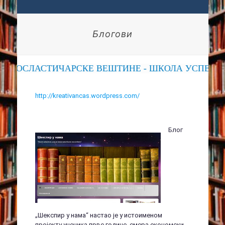
Блогови
 ПОСЛАСТИЧАРСКЕ ВЕШТИНЕ - ШКОЛА УСПЕХА
http://kreativancas.wordpress.com/
Блог
„Шекспир у нама“ настао је у истоименом
пројекту ученика прве године, смера економски