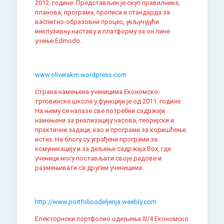
2012. године. Представљен је скуп правилника,
планова, програма, прописа и стандарда за
васпитно-образовни процес, укључујући
инклузивну наставу и платформу за он лине
учење Edmodo.
www.oliverakm.wordpress.com
Страна намењена ученицима Економско-
трговинске школе у функцији је од 2011. године.
На њему се налазе све потребни садржаји
намењени за реализацију часова, теоријски и
практични задаци, као и програми за коришћење
истих. На блогу су уграђени програми за
комуникацију и за дељење садржаја Box, где
ученици могу постављати своје радове и
размењивати са другим ученицима.
http://www.portfolioodeljenja.weebly.com
Електорнски портфолио одељења III/4 Економско