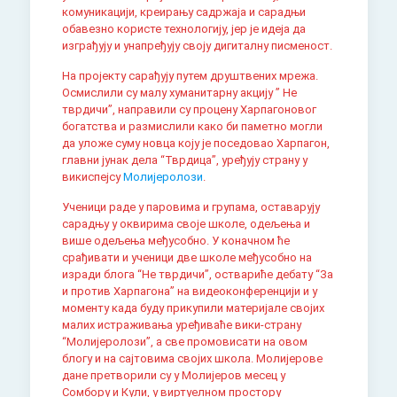
комуникацији, креирању садржаја и сарадњи
обавезно користе технологију, јер је идеја да
изграђују и унапређују своју дигиталну писменост.
На пројекту сарађују путем друштвених мрежа.
Осмислили су малу хуманитарну акцију ” Не
тврдичи”, направили су процену Харпагоновог
богатства и размислили како би паметно могли
да уложе суму новца коју је поседовао Харпагон,
главни јунак дела “Тврдица”, уређују страну у
викиспејсу
Молијеролози
.
Ученици раде у паровима и групама, оставарују
сарадњу у оквирима своје школе, одељења и
више одељења међусобно. У коначном ће
срађивати и ученици две школе међусобно на
изради блога “Не тврдичи”, оствариће дебату “За
и против Харпагона” на видеоконференцији и у
моменту када буду прикупили материјале својих
малих истраживања уређиваће вики-страну
“Молијеролози”, а све промовисати на овом
блогу и на сајтовима својих школа. Молијерове
дане претворили су у Молијеров месец у
Сомбору и Кули, у виртуелном простору