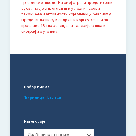
трговинске школе. На овој страни предствљени
су сви пројекти, огледни и угледни часови,
такмичења и активности које ученици реализују.
Представљени су и садржаји који су везани за
прославе 18-тих рођендана, галерије слика и
биографије ученика.
Избор писма
Ћирилица
|
Latinica
Категорије
Категорије