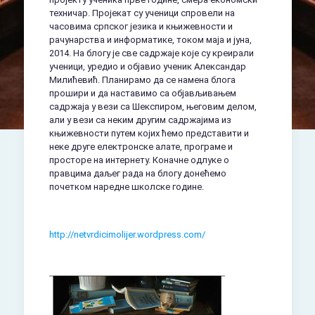
техничар. Пројекат су ученици спровели на
часовима српског језика и књижевности и
рачунарства и информатике, током маја и јуна,
2014. На блогу је све садржаје које су креирали
ученици, уредио и објавио ученик Александар
Милићевић. Планирамо да се намена блога
прошири и да наставимо са објављивањем
садржаја у вези са Шекспиром, његовим делом,
али у вези са неким другим садржајима из
књижевности путем којих ћемо представити и
неке друге електронске алате, програме и
просторе на интернету. Коначне одлуке о
правцима даљег рада на блогу донећемо
почетком наредне школске године.
http://netvrdicimolijer.wordpress.com/