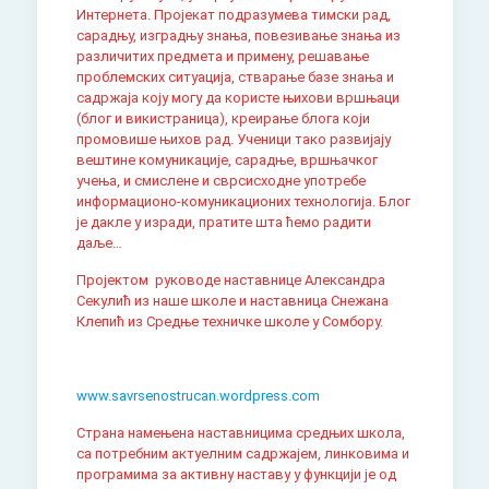
Интернета. Пројекaт подразумева тимски рад,
сарадњу, изградњу знања, повезивање знања из
различитих предмета и примену, решавање
проблемских ситуација, стварање базе знања и
садржаја коју могу да користе њихови вршњаци
(блог и викистраница), креирање блога који
промовише њихов рад. Ученици тако развијају
вештине комуникације, сарадње, вршњачког
учења, и смислене и сврсисходне употребе
информационо-комуникационих технологија. Блог
је дакле у изради, пратите шта ћемо радити
даље…
Пројектом руководе наставнице Александра
Секулић из наше школе и наставница Снежана
Клепић из Средње техничке школе у Сомбору.
www.savrsenostrucan.wordpress.com
Страна намењена наставницима средњих школа,
са потребним актуелним садржајем, линковима и
програмима за активну наставу у функцији је од