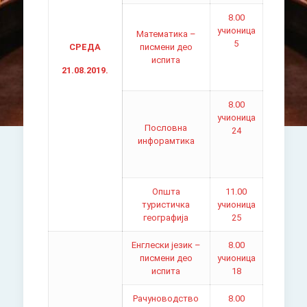
8.00
учионица
Математика –
5
СРЕДА
писмени део
испита
21.08.2019.
8.00
учионица
Пословна
24
инфорамтика
Општа
11.00
туристичка
учионица
географија
25
Енглески језик –
8.00
писмени део
учионица
испита
18
Рачуноводство
8.00