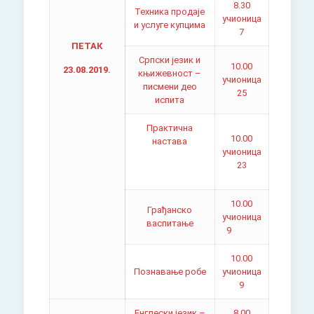
8.30
Техника продаје
учионица
и услуге купцима
7
ПЕТАК
Српски језик и
10.00
23.08.2019.
књижевност –
учионица
писмени део
25
испита
Практична
10.00
настава
учионица
23
10.00
Грађанско
учионица
васпитање
9
10.00
Познавање робе
учионица
9
Енглески језик –
8.00