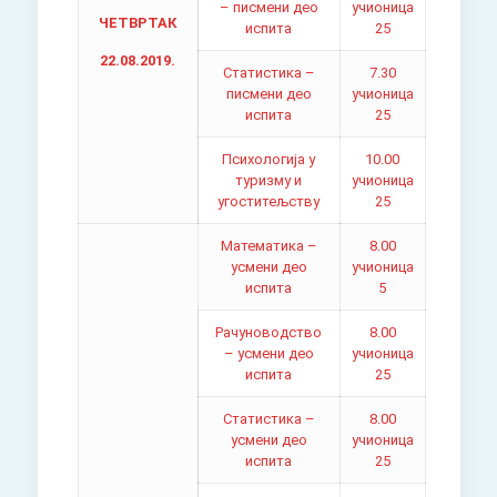
– писмени део
учионица
ЧЕТВРТАК
испита
25
22.08.2019.
Статистика –
7.30
писмени део
учионица
испита
25
Психологија у
10.00
туризму и
учионица
угоститељству
25
Математика –
8.00
усмени део
учионица
испита
5
Рачуноводство
8.00
– усмени део
учионица
испита
25
Статистика –
8.00
усмени део
учионица
испита
25