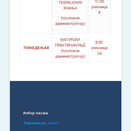
11.00
ТЕОРИЈСКИХ
учионица
ЗНАЊА
8
(пословни
администратор)
МАТУРСКИ
8.00
ПРАКТИЧАН РАД
ПОНЕДЕЉАК
учионица
(пословни
24
администратор)
Избор писма
Ћирилица
|
Latinica