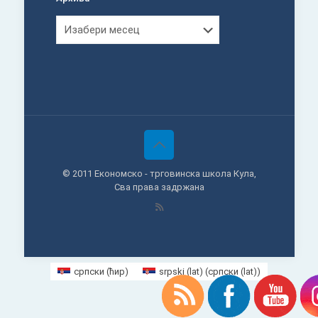
Архива
© 2011 Економско - трговинска школа Кула,
Сва права задржана
српски (ћир)
srpski (lat)
(
српски (lat)
)