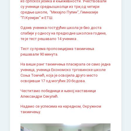
из српскох језика и књижевности. Учествовали
су ученици средњошколци из три,од четири
средње школе, “Михајло Пупин“, Гимназије
“П.Кузмјак“ и ЕТШ.
Одзив ученика гостујућих школа је био доста
слабији у односу на предходне школске године,
те је тест решавало 14 ученика .
Тест су према пропозицијама такмичења
решавали 90 минута.
На виши ранг такмичења пласирала се само једна
ученица, ученица Економско трговинске школе
Соња Томчић, која је освојила друго место
освојивши 17 од могућих 20 бодова.
Честитамо победници и њеној наставници
Александри Секулић.
Надамо се успесима на наредном, Окружном
такмичењу.