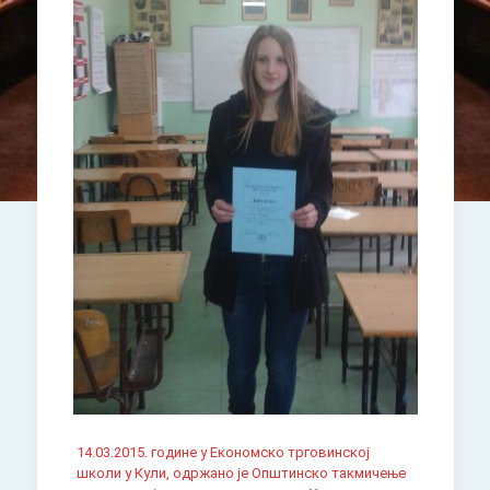
14.03.2015. године у Економско трговинској
школи у Кули, одржано је Општинско такмичење