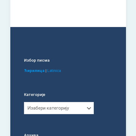
Избор писма
Ћирилица
|
Latinica
Категорије
Категорије
Архива