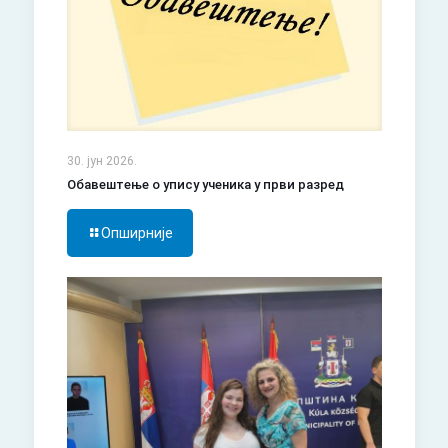
30. јун 2026.
Обавештење о упису ученика у први разред
Опширније