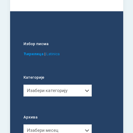
Избор писма
Ћирилица
|
Latinica
Категорије
Категорије
Архива
Архива