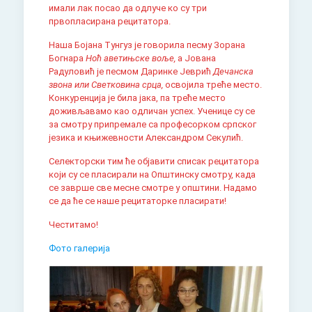
имали лак посао да одлуче ко су три
првопласирана рецитатора.
Наша Бојана Тунгуз је говорила песму Зорана
Богнара
Ноћ аветињске воље,
а Јована
Радуловић је песмом Даринке Јеврић
Дечанска
звона или Светковина срца,
освојила треће место.
Конкуренција је била јака, па треће место
доживљавамо као одличан успех. Ученице су се
за смотру припремале са професорком српског
језика и књижевности Александром Секулић.
Селекторски тим ће објавити списак рецитатора
који су се пласирали на Општинску смотру, када
се заврше све месне смотре у општини. Надамо
се да ће се наше рецитаторке пласирати!
Честитамо!
Фото галерија