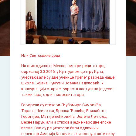
Или
Светковина срца
На овогодишњој Месној смотри рецитатора,
одржаној 3.3.2016, у Културном центру Кула,
учествовале су две ученице трећег разреда наше
школе, Бојана Тунгуз и Јована Радуловић. У
конкуренцији старијег узраста наступило је десет
такмичара, одличних рецитатора.
Говорени су стихови Љубомира Симовића,
Тараса Шевченка, Бранка Ћопића, Елизабете
Георгијев, Матије Бећковића, Јелене Ленголд,
Весне Парун, али и стихови једне народне епске
песме. Сви су рецитатори били одлични и
селектор Амалија Ковач и њени консултанти нису