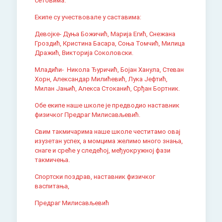
сетовима.
Екипе су учествовале у саставима:
Девојке- Дуња Божичић, Марија Егић, Снежана
Гроздић, Кристина Басара, Соња Томчић, Милица
Дражић, Викторија Соколовски.
Младићи- Никола Ђуричић, Бојан Ханула, Стеван
Хорн, Александар Милићевић, Лука Јефтић,
Милан Јањић, Алекса Стоканић, Срђан Бортник.
Обе екипе наше школе је предводио наставник
физичког Предраг Милисављевић.
Свим такмичарима наше школе честитамо овај
изузетан успех, а момцима желимо много знања,
снаге и среће у следећој, међуокружној фази
такмичења.
Спортски поздрав, наставник физичког
васпитања,
Предраг Милисављевић