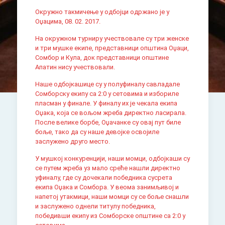
Окружно такмичење у одбојци одржано је у
Оџацима, 08. 02. 2017.
На окружном турниру учествовале су три женске
и три мушке екипе, представници општина Оџаци,
Сомбор и Кула, док представници општине
Апатин нису учествовали.
Наше одбојкашице су у полуфиналу савладале
Сомборску екипу са 2:0 у сетовима и избориле
пласман у финале. У финалу их је чекала екипа
Оџака, која се вољом жреба директно ласирала.
После велике борбе, Оџачанке су овај пут биле
боље, тако да су наше девојке освојиле
заслужено друго место.
У мушкој конкуренцији, наши момци, одбојкаши су
се путем жреба уз мало среће нашли директно
уфиналу, где су дочекали победника сусрета
екипа Оџака и Сомбора. У веома занимљивој и
напетој утакмици, наши момци су се боље снашли
и заслужено однели титулу победника,
победивши екипу из Сомборске општине са 2:0 у