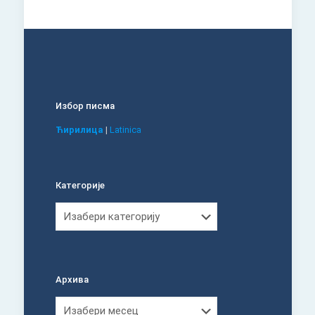
Избор писма
Ћирилица
|
Latinica
Категорије
Категорије
Архива
Архива