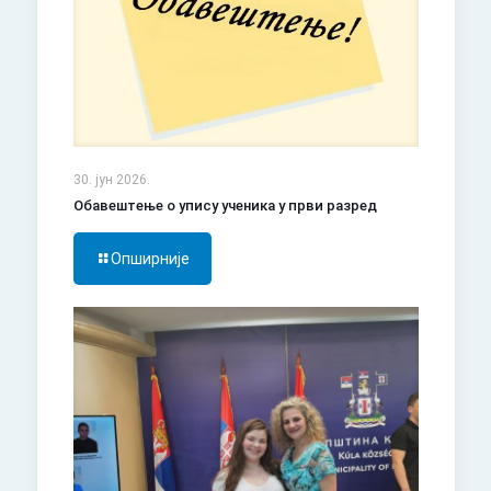
30. јун 2026.
Обавештење о упису ученика у први разред
Опширније