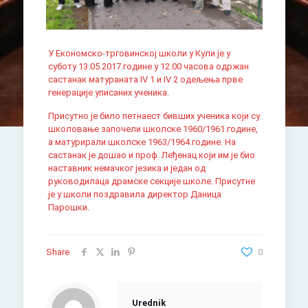
У Економско-трговинској школи у Кули је у
суботу 13.05.2017.године у 12:00 часова одржан
састанак матураната IV 1 и IV 2 одељења прве
генерације уписаних ученика.
Присутно је било петнаест бивших ученика који су
школовање започели школске 1960/1961.године,
а матурирали школске 1963/1964.године. На
састанак је дошао и проф. Леђенац који им је био
наставник немачког језика и један од
руководилаца драмске секције школе. Присутне
је у школи поздравила директор Даница
Парошки.
Share
0
Urednik