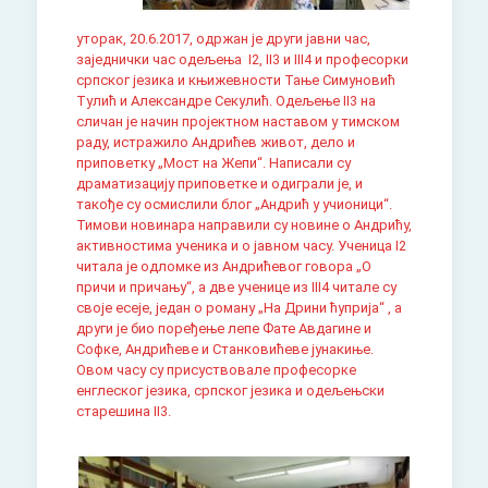
уторак, 20.6.2017, одржан је други јавни час,
заједнички час одељења I2, II3 и III4 и професорки
српског језика и књижевности Тање Симуновић
Тулић и Александре Секулић. Одељење II3 на
сличан је начин пројектном наставом у тимском
раду, истражило Андрићев живот, дело и
приповетку „Мост на Жепи“. Написали су
драматизацију приповетке и одиграли је, и
такође су осмислили блог „Андрић у учионици“.
Тимови новинара направили су новине о Андрићу,
активностима ученика и о јавном часу. Ученица I2
читала је одломке из Андрићевог говора „О
причи и причању“, а две ученице из III4 читале су
своје есеје, један о роману „На Дрини ћуприја“ , а
други је био поређење лепе Фате Авдагине и
Софке, Андрићеве и Станковићеве јунакиње.
Овом часу су присуствовале професорке
енглеског језика, српског језика и одељењски
старешина II3.