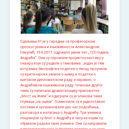
Одељење II1 је у сарадњи са професорком
српског језика и књижевности Александром
Секулић, 19.6.2017, одржало јавни час „125 година
Андрића“. Они су спровели пројектну наставу у
оквиру које су радили у тимовима. Један је тим
истражио биографске податке о писцу, проучили
су критичарске записе о њему, и податке о
његовом дипломатском раду, и наравно, о
Андрићевом књижевном раду. Чланови другог
тима су написали драматизацију приповетке
„Мост на Жепи“ и одиграли су је чланови тима
глумаца „на сцени“. Осмислили су и једноставне
костиме и организовали цео час подсећања,
разговора и излагања о Андрићу. Три ученика
покренули су блог о Андрићу и часу на којем су
објавили радове свих ученика. Они су направили
и презентацију која је пратила излагања на часу.