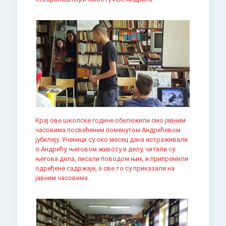
Крај ове школске године обележили смо јавним
часовима посвећеним поменутом Андрићевом
јубилеју. Ученици су око месец дана истраживали
о Андрићу, његовом животу и делу, читали су
његова дела, писали поводом њих, и припремили
одређене садржаје, а све то су приказали на
јавним часовима.