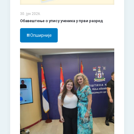
30. јун 2026.
Обавештење о упису ученика у први разред
Опширније