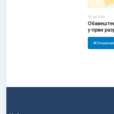
30. јун 2026.
Обавештењ
у први ра
Опширниј