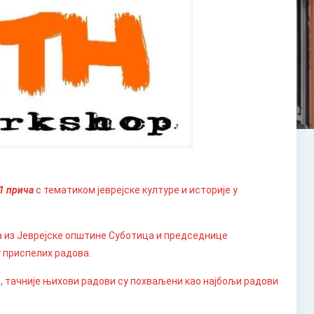
 1 прича
с тематиком јеврејске културе и историје у
а из Јеврејске општине Суботица и председнице
у приспелих радова.
е, тачније њихови радови су похваљени као најбољи радови