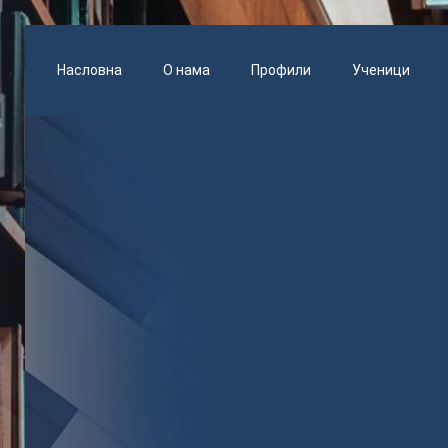
Насловна
О нама
Профили
Ученици