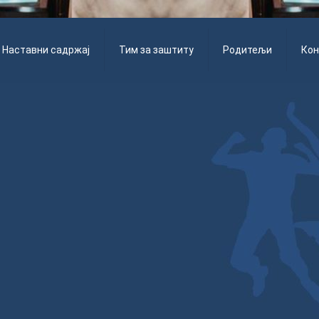
Наставни садржај
Тим за заштиту
Родитељи
Кон