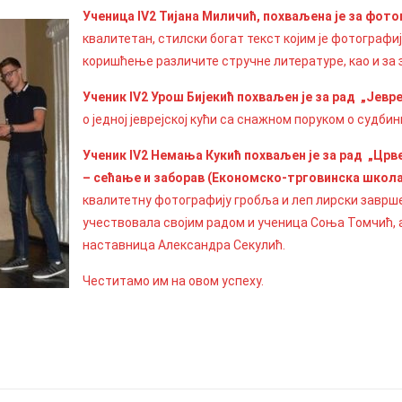
Ученица IV2
Тијана Миличић, похваљена је за фото
квалитетан, стилски богат текст којим је фотографиј
коришћење различите стручне литературе, као и з
Ученик IV2
Урош Бијекић
похваљен је за рад
„Јевре
о једној јеврејској кући са снажном поруком о судбин
Ученик
IV2
Немања Кукић
похваљен је за рад
„
Црве
– сећање и заборав (Економско-трговинска школа
квалитетну фотографију гробља и леп лирски заврше
учествовала својим радом и ученица Соња Томчић, а
наставница Александра Секулић.
Честитамо им на овом успеху.