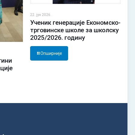
22. јун 2026.
Ученик генерације Економско-
трговинске школе за школску
2025/2026. годину
Опширније
тини
ације