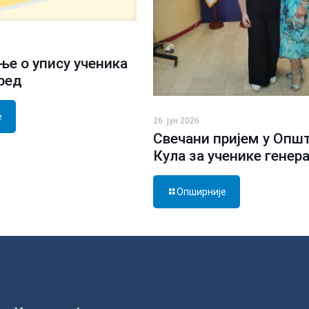
е о упису ученика
зред
е
26. јун 2026.
Свечани пријем у Опш
Кула за ученике генер
Опширније