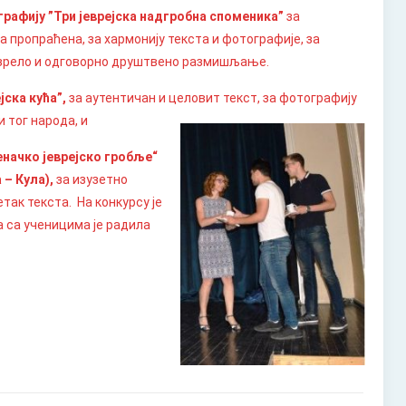
графију ”Три јеврејска надгробна споменика”
за
а пропраћена, за хармонију текста и фотографије, за
а зрело и одговорно друштвено размишљање.
јска кућа”
,
за аутентичан и целовит текст, за фотографију
и тог народа, и
начко јеврејско гробље
“
 – Кула)
,
за изузетно
так текста. На конкурсу је
 са ученицима је радила