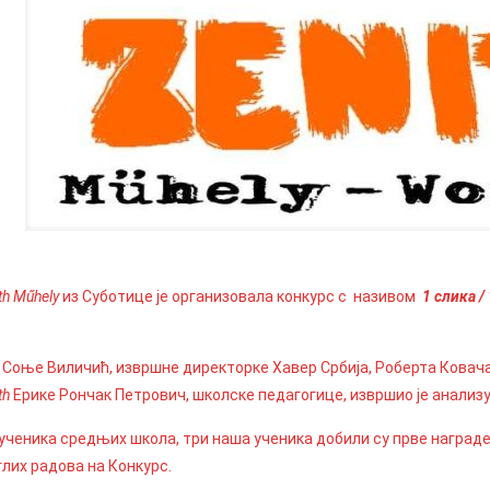
th Műhely
из Суботице је организовала конкурс с називом
1 слика /
 Соње Виличић, извршне директорке Хавер Србија, Роберта Ковач
th
Ерике Рончак Петрович, школске педагогице, извршио је анализ
 ученика средњих школа, три наша ученика добили су прве наград
глих радова на Конкурс.