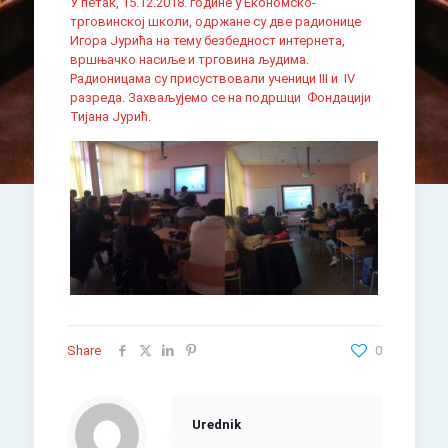
У петак, 15.12.2018. године у Економско-
трговинској школи, одржане су две радионице
Игора Јурића на тему безбедност интернета,
вршњачко насиље и трговина људима.
Радионицама су присуствовали ученици III и IV
разреда. Захваљујемо се на подршци Фондацији
Тијана Јурић.
Share
0
Urednik