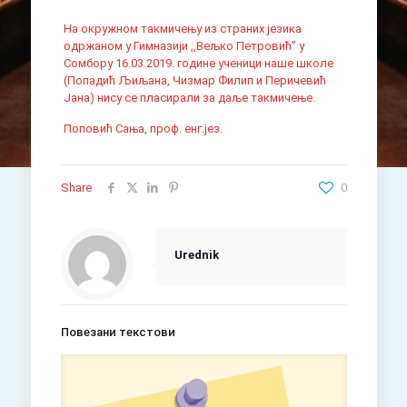
На окружном такмичењу из страних језика
одржаном у Гимназији ,,Вељко Петровић’’ у
Сомбору 16.03.2019. године ученици наше школе
(Попадић Љиљана, Чизмар Филип и Перичевић
Јана) нису се пласирали за даље такмичење.
Поповић Сања, проф. енг.јез.
Share
0
Urednik
Повезани текстови