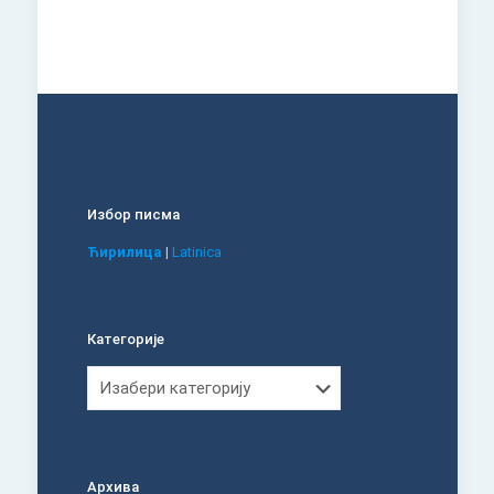
Избор писма
Ћирилица
|
Latinica
Категорије
Категорије
Архива