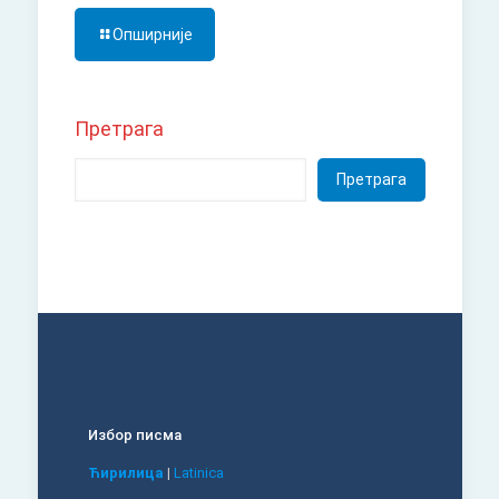
Опширније
Претрага
Претрага
Избор писма
Ћирилица
|
Latinica