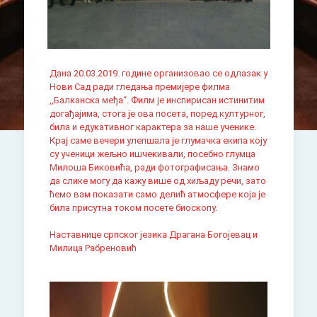
Дана 20.03.2019. године организовао се одлазак у
Нови Сад ради гледања премијере филма
,,Балканска међа“. Филм је инспирисан истинитим
догађајима, стога је ова посета, поред културног,
била и едукативног карактера за наше ученике.
Крај саме вечери улепшала је глумачка екипа коју
су ученици жељно ишчекивали, посебно глумца
Милоша Биковића, ради фотографисања. Знамо
да слике могу да кажу више од хиљаду речи, зато
ћемо вам показати само делић атмосфере која је
била присутна током посете биоскопу.
Наставнице српског језика Драгана Богојевац и
Милица Рабреновић