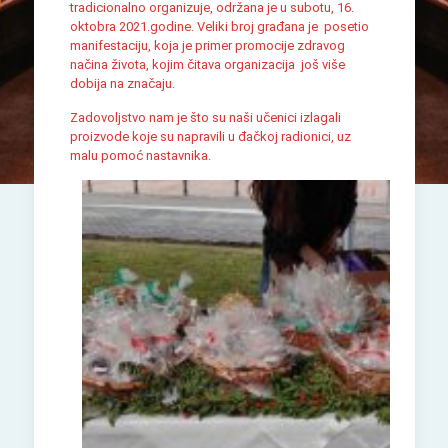
tradicionalno organizuje, održana je u subotu,
16
.
oktobra 20
2
1.godine
.
Veliki broj građana
je
poseti
o
manifestaciju,
koja je primer
promocije zdravog
načina života
,
kojim čitava organizacija još više
dobija na značaju.
Zadovoljstvo nam je što su naši učenici izlagali
proizvode koje su napravili u đačkoj radionici, uz
malu pomoć nastavnika.