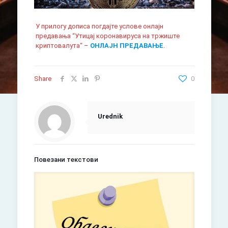
У прилогу дописа погдајте услове онлајн
предавања “Утицај коронавируса на тржиште
криптовалута“ –
ОНЛАЈН ПРЕДАВАЊЕ
.
Share
0
Urednik
Повезани текстови