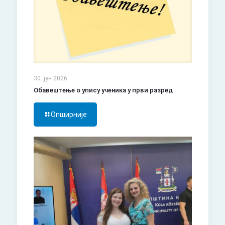
30. јун 2026.
Обавештење о упису ученика у први разред
Опширније