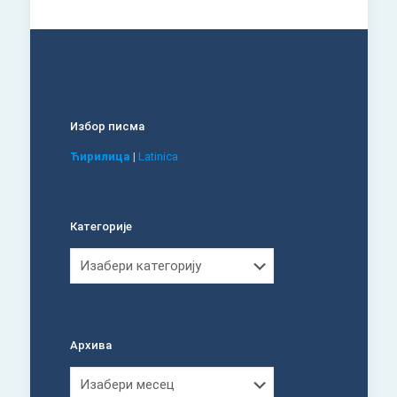
Избор писма
Ћирилица
|
Latinica
Категорије
Категорије
Архива
Архива