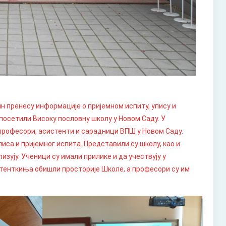
 пренесу информације о пријемном испиту, упису и
 посетили Високу пословну школу у Новом Саду. У
професори, асистенти и сарадници ВПШ у Новом Саду.
иса и пријемног испита. Представили су школу, као и
изују. Ученици су имали прилике и да учествују у
стенткиња обишли просторије Школе, а професори су им