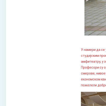
У намери да се
студијским про
амфитеатру, у 
Професори су о
смерове, нивое 
економском кви
пожелели добро