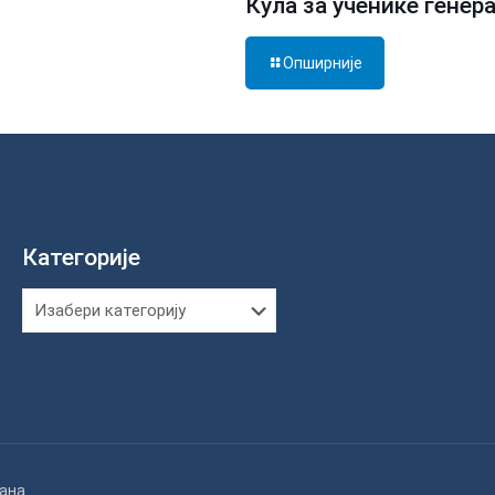
Кула за ученике генер
Опширније
Категорије
Категорије
жана