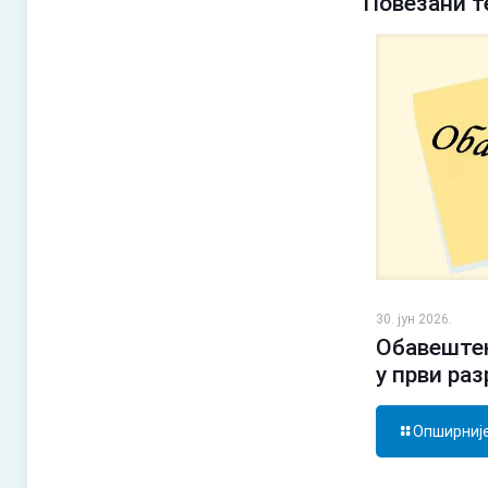
Повезани т
30. јун 2026.
Обавештењ
у први ра
Опширниј