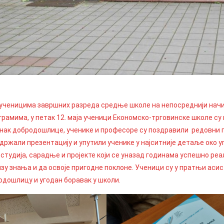
 ученицима завршних разреда средње школе на непосреднији начин
грамима, у петак 12. маја ученици Економско-трговинске школе су
знак добродошлице, ученике и професоре су поздравили редовни 
држали презентацију и упутили ученике у најситније детаље око уп
студија, сарадње и пројекте који се уназад годинама успешно реал
зу знања и да освоје пригодне поклоне. Ученици су у пратњи аси
дошлицу и угодан боравак у школи.