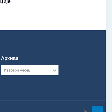
ације
Архива
Архива