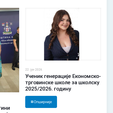
22. јун 2026.
Ученик генерације Економско-
трговинске школе за школску
2025/2026. годину
Опширније
тини