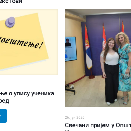
екстови
е о упису ученика
зред
е
26. јун 2026.
Свечани пријем у Опш