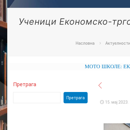
Ученици Економско-трго
Насловна
Актуелност
МОТО ШКОЛЕ: ЕКОНОМСКА С
Претрага
Претрага
15. мај 2023.