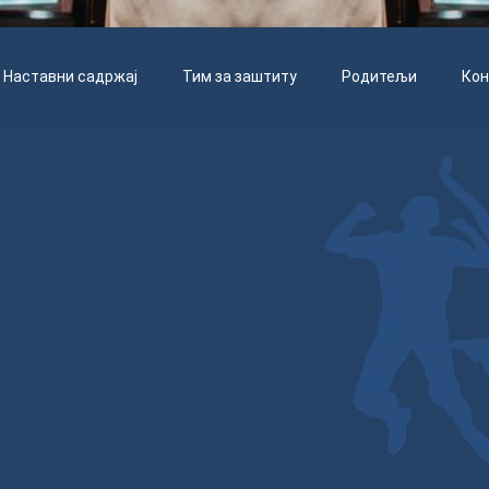
Наставни садржај
Тим за заштиту
Родитељи
Кон