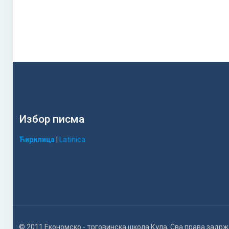
Избор писма
Ћирилица
|
Latinica
© 2011 Економско - трговинска школа Кула, Сва права задр