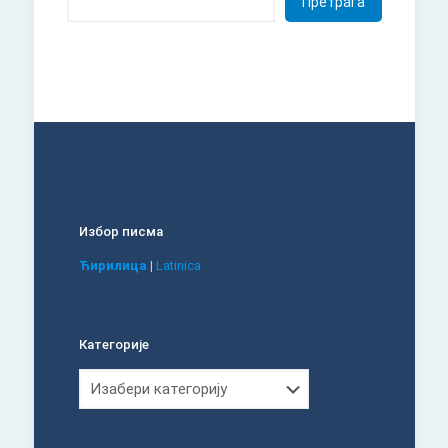
Претрага
Избор писма
Ћирилица
|
Latinica
Категорије
Категорије