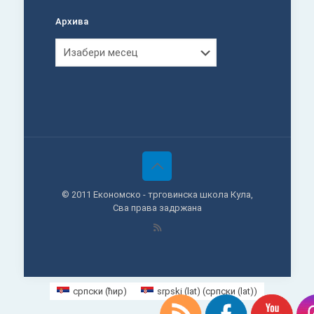
Архива
Архива
© 2011 Економско - трговинска школа Кула,
Сва права задржана
српски (ћир)
srpski (lat)
(
српски (lat)
)