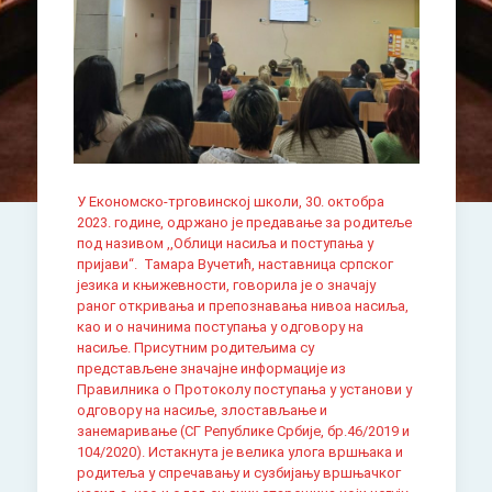
У Економско-трговинској школи, 30. октобра
2023. године, одржано је предавање за родитеље
под називом ,,Облици насиља и поступања у
пријави“. Тамара Вучетић, наставница српског
језика и књижевности, говорила је о значају
раног откривања и препознавања нивоа насиља,
као и о начинима поступања у одговору на
насиље. Присутним родитељима су
представљене значајне информације из
Правилника о Протоколу поступања у установи у
одговору на насиље, злостављање и
занемаривање (СГ Републике Србије, бр.46/2019 и
104/2020). Истакнута је велика улога вршњака и
родитеља у спречавању и сузбијању вршњачког