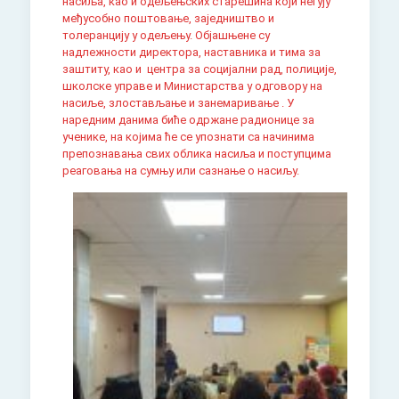
насиља, као и одељењских старешина који негују
међусобно поштовање, заједништво и
толеранцију у одељењу. Објашњене су
надлежности директора, наставника и тима за
заштиту, као и центра за социјални рад, полиције,
школске управе и Министарства у одговору на
насиље, злостављање и занемаривање . У
наредним данима биће одржане радионице за
ученике, на којима ће се упознати са начинима
препознавања свих облика насиља и поступцима
реаговања на сумњу или сазнање о насиљу.