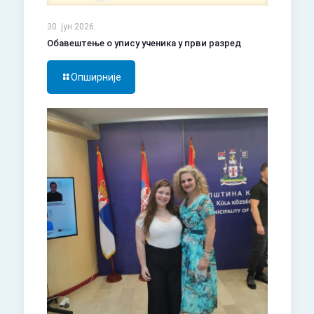
30. јун 2026.
Обавештење о упису ученика у први разред
Опширније