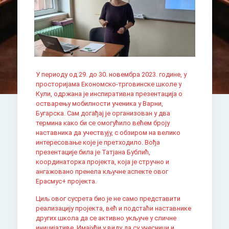
У периоду од 29. до 30. новембра 2023. године, у
просторијама Економско-трговинске школе у
Кули, одржана је инспиративна презентација о
остварењу мобилности ученика у Варни,
Бугарска. Сам догађај је организован у два
термина како би се омогућило већем броју
наставника да учествују, с обзиром на велико
интересовање које је претходило. Вођа
презентације била је Татјана Бублић,
координаторка пројекта, која је стручно и
ангажовано пренела кључне аспекте овог
Ерасмус+ пројекта.
Циљ овог сусрета био је не само представити
реализацију пројекта, већ и подстаћи наставнике
других школа да се активно укључе у сличне
иницијативе. Имајући у виду да су учесници и