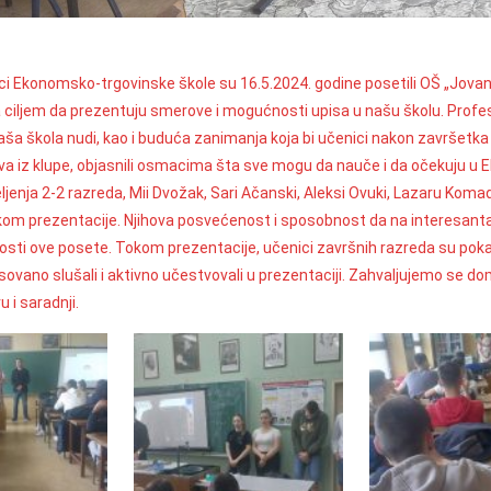
ici Ekonomsko-trgovinske škole su 16.5.2024. godine posetili OŠ „Jova
 ciljem da prezentuju smerove i mogućnosti upisa u našu školu. Profeso
ša škola nudi, kao i buduća zanimanja koja bi učenici nakon završetka š
tva iz klupe, objasnili osmacima šta sve mogu da nauče i da očekuju u
ljenja 2-2 razreda, Mii Dvožak, Sari Ačanski, Aleksi Ovuki, Lazaru Komad
om prezentacije. Njihova posvećenost i sposobnost da na interesantan
osti ove posete. Tokom prezentacije, učenici završnih razreda su pokaza
esovano slušali i aktivno učestvovali u prezentaciji. Zahvaljujemo se
 i saradnji.