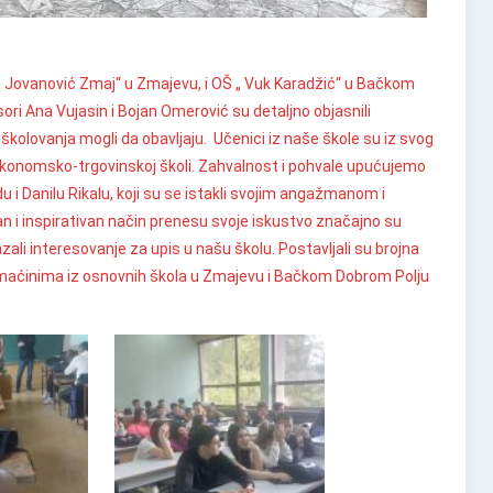
n Jovanović Zmaj“ u Zmajevu, i OŠ „ Vuk Karadžić“ u Bačkom
ri Ana Vujasin i Bojan Omerović su detaljno objasnili
kolovanja mogli da obavljaju. Učenici iz naše škole su iz svog
 Ekonomsko-trgovinskoj školi. Zahvalnost i pohvale upućujemo
u i Danilu Rikalu, koji su se istakli svojim angažmanom i
 i inspirativan način prenesu svoje iskustvo značajno su
li interesovanje za upis u našu školu. Postavljali su brojna
 domaćinima iz osnovnih škola u Zmajevu i Bačkom Dobrom Polju