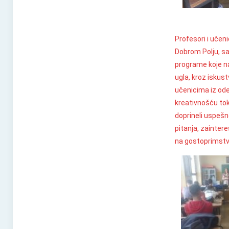
Profesori i učen
Dobrom Polju, sa
programe koje na
ugla, kroz iskus
učenicima iz ode
kreativnošću tok
doprineli uspešn
pitanja, zainter
na gostoprimstvu