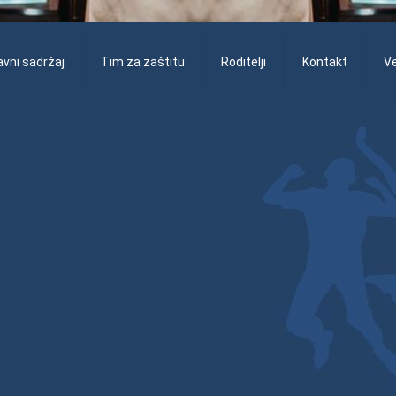
vni sadržaj
Tim za zaštitu
Roditelji
Kontakt
V