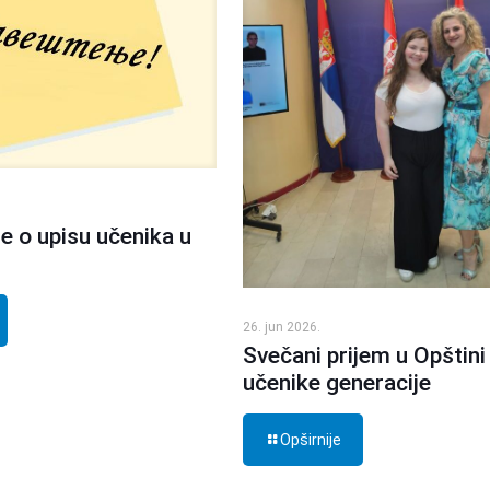
e o upisu učenika u
26. jun 2026.
Svečani prijem u Opštini
učenike generacije
Opširnije