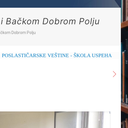
 i Bačkom Dobrom Polju
Bačkom Dobrom Polju
IČARSKE VEŠTINE - ŠKOLA USPEHA