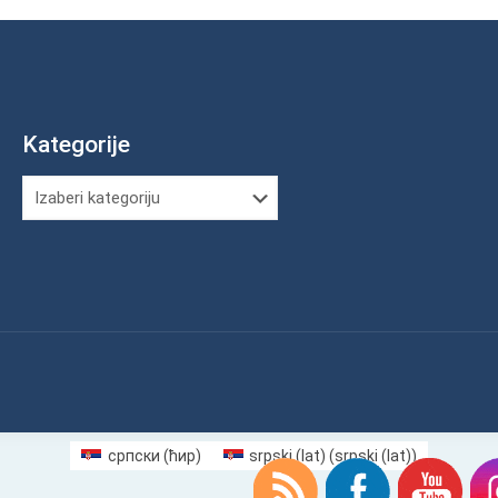
Kategorije
Kategorije
српски (ћир)
srpski (lat)
(
srpski (lat)
)