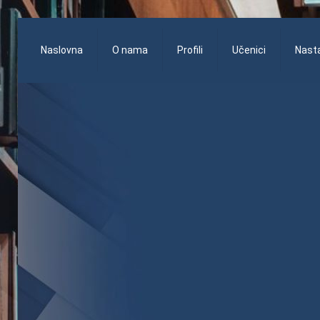
Naslovna
O nama
Profili
Učenici
Nasta