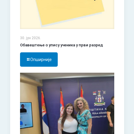
30. јун 2026.
Обавештење о упису ученика у први разред
Опширније