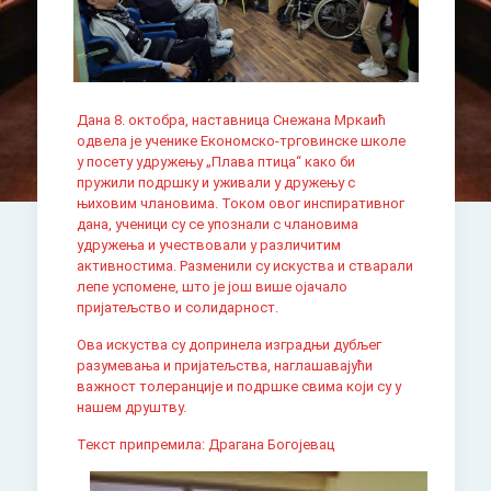
Дана 8. октобра, наставница Снежана Мркаић
одвела је ученике Економско-трговинске школе
у посету удружењу „Плава птица“ како би
пружили подршку и уживали у дружењу с
њиховим члановима. Током овог инспиративног
дана, ученици су се упознали с члановима
удружења и учествовали у различитим
активностима. Разменили су искуства и стварали
лепе успомене, што је још више ојачало
пријатељство и солидарност.
Ова искуства су допринела изградњи дубљег
разумeвања и пријатељства, наглашавајући
важност толеранције и подршке свима који су у
нашем друштву.
Текст припремила: Драгана Богојевац