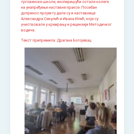
трговинске школе, инспиришући остале колеге
на унапређење наставне праксе. Посебан
допринос пројекту дале су и наставнице
Александра Секулић и Ивана Илић, које су
учествовале у креирању и рецензији Методичког
водича.
Текст припремила: Драгана Богојевац