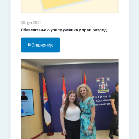
30. јун 2026.
Обавештење о упису ученика у први разред
Опширније