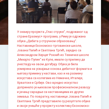
У оквиру пројекта „Глас струке“, подржаног од
стране Еразмус+ програма, у Риму је одржана
обука „Дебата у стручном образовању“.
Наставнице Економско-трговинске школе,
Јована Папић и Светлана Тргић, заједно са
Александром Херцег Рокнић из Техничке школе
„Михајло Пупин“ из Куле, имале су прилику да
учествују на овом догађају. Обука је била
усмерена на усвајање основа дебатног формата и
његову примену у настави, као и на размену
искустава са колегама из Немачке, Италије,
Хрватске и Србије. Ово вредно искуство
допринело је њиховом професионалном развоју
и јачању сарадње са наставницима из других
земаља. По повратку, наставнице Јована Папић и
Светлана Тргић представиле су резултате обуке
и своје учешће у пројекту колективу Економско-