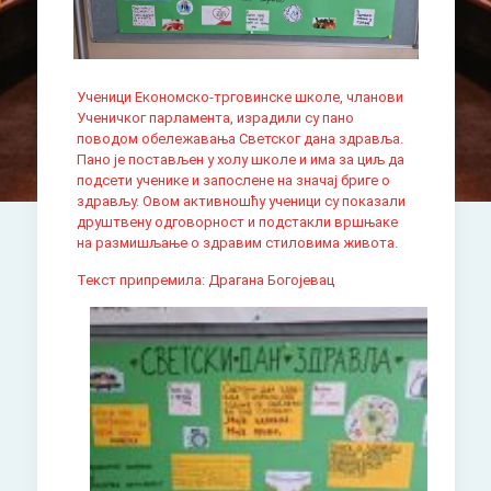
Ученици Економско-трговинске школе, чланови
Ученичког парламента, израдили су пано
поводом обележавања Светског дана здравља.
Пано је постављен у холу школе и има за циљ да
подсети ученике и запослене на значај бриге о
здрављу. Овом активношћу ученици су показали
друштвену одговорност и подстакли вршњаке
на размишљање о здравим стиловима живота.
Текст припремила: Драгана Богојевац