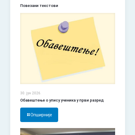
Повезани текстови
30. јун 2026.
Обавештење о упису ученика у први разред
Опширније