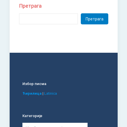
Претрага
Претрага
Избор писма
Ћирилица
|
Latinica
Категорије
Категорије