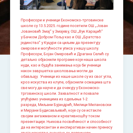
Професори и ученици Економско-трговинске
школе су 13.5.2025. године посетили ОШ „Јован
Јовановић Змај“ у Змајеву, ОШ „Вук Караџић“
у Бачком Добром Пољу као и ОШ „Братство
јединство” у Куцури са циљем да презентују
смерове и могућности уписа у нашу школу.
Професори, Бојан Омеровић и Драгана Селић су
детаљно објаснили програме које наша школа
нуди, као и будућа занимања која би ученици
након завршетка школовања могли да
обављају. Ученици из наше школе су из свог угла,
кроз искуства из клупе, објаснили осмацима шта
све могу да науче и да очекују у Економско-
трговинској школи. Захвалност и похвале
упућујемо ученицима из одељења 1-2
разреда, Миљани Бујандрић, Милици Милановски
и Мирјани Будисављевић, које су се истакле
својим ангажманом и креативношћу током
презентације. Њихова посвећеност и способност
да на интересантан и инспиративан начин пренесу
своје искуство значајно су допринели