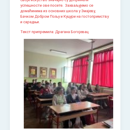
успешности ове посете. Захваљујемо се
домаћинима из основних школа у Змајеву,
Бачком Добром Пољу и Куцури на гостопримству
и сарадњи.
Текст припремила: Драгана Богојевац