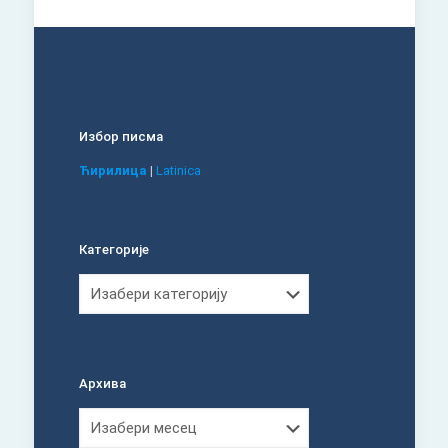
Избор писма
Ћирилица
|
Latinica
Категорије
Категорије
Архива
Архива