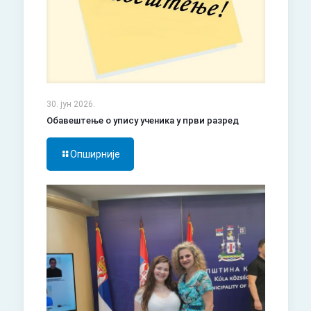
30. јун 2026.
Обавештење о упису ученика у први разред
Опширније