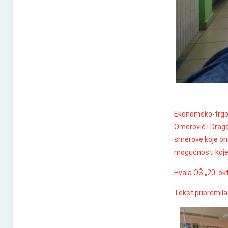
Ekonomsko-trgovi
Omerović i Draga
smerove koje ona 
mogućnosti koje
Hvala OŠ „20. ok
Tekst pripremil