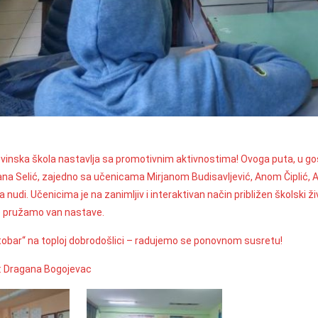
nska škola nastavlja sa promotivnim aktivnostima! Ovoga puta, u gost
na Selić, zajedno sa učenicama Mirjanom Budisavljević, Anom Čiplić, Ana
nudi. Učenicima je na zanimljiv i interaktivan način približen školski ži
 pružamo van nastave.
tobar“ na toploj dobrodošlici – radujemo se ponovnom susretu!
a: Dragana Bogojevac