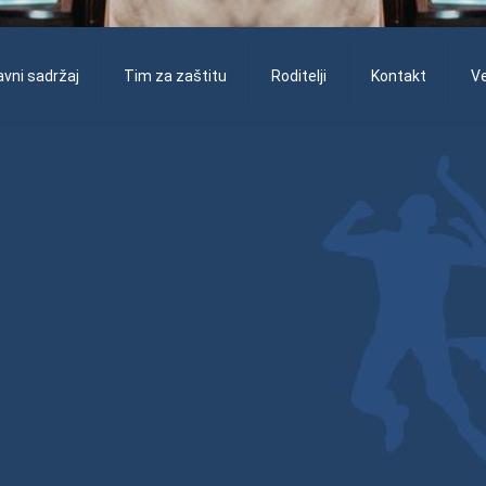
vni sadržaj
Tim za zaštitu
Roditelji
Kontakt
V