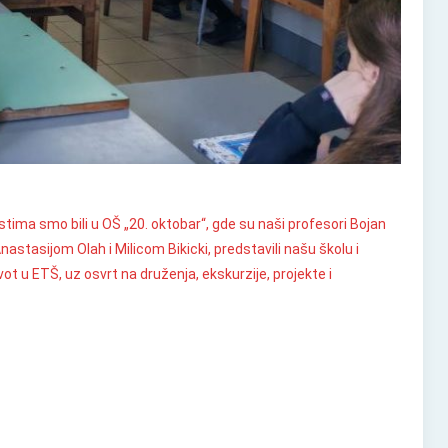
ima smo bili u OŠ „20. oktobar“, gde su naši profesori Bojan
stasijom Olah i Milicom Bikicki, predstavili našu školu i
vot u ETŠ, uz osvrt na druženja, ekskurzije, projekte i