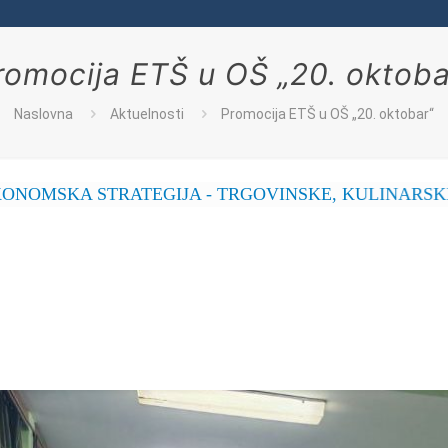
romocija ETŠ u OŠ „20. oktoba
Naslovna
Aktuelnosti
Promocija ETŠ u OŠ „20. oktobar“
 STRATEGIJA - TRGOVINSKE, KULINARSKE, POSLA