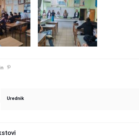
Urednik
kstovi