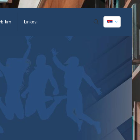
eb tim
Linkovi