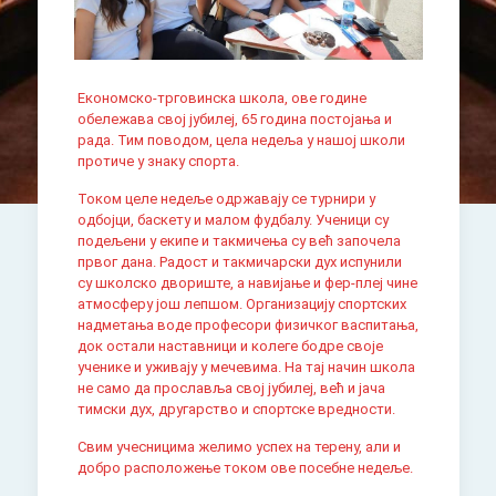
Економско-трговинска школа, ове године
обележава свој јубилеј, 65 година постојања и
рада. Тим поводом, цела недеља у нашој школи
протиче у знаку спорта.
Током целе недеље одржавају се турнири у
одбојци, баскету и малом фудбалу. Ученици су
подељени у екипе и такмичења су већ започела
првог дана. Радост и такмичарски дух испунили
су школско двориште, а навијање и фер-плеј чине
атмосферу још лепшом. Организацију спортских
надметања воде професори физичког васпитања,
док остали наставници и колеге бодре своје
ученике и уживају у мечевима. На тај начин школа
не само да прославља свој јубилеј, већ и јача
тимски дух, другарство и спортске вредности.
Свим учесницима желимо успех на терену, али и
добро расположење током ове посебне недеље.