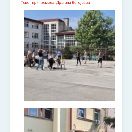
Текст припремила: Драгана Богојевац