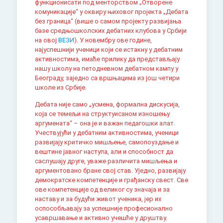
функционисати под менторством „Отворене
комуникације“ у оквиру њиховог пројекта „Дебата
без граница“ (више о самом пројекту развијања
базе средњошколских дебатних клубова у Србији
на овој
ВЕЗИ
). У новембру ове године,
најуспешнији ученици који се истакну у дебатним
активностима, имаће прилику да представљају
нашу школу на петодневном дебатном кампу у
Београду, заједно са вршњацима из још четири
школе из Србије.
Дебата није само „усмена, формална дискусија,
која се темељи на структуисаном изношењу
аргумената“ – она је и важан педагошки алат.
Учествујући у дебатним активностима, ученици
развијају критичко мишљење, самопоуздање и
вештине јавног наступа, али и способност да
саслушају друге, уваже различита мишљења и
аргументовано бране свој став. Уједно, развијају
демократске компетенције и грађанску свест. Све
ове компетенције од великог су значаја и за
наставу и за будући живот ученика, јер их
оспособљавају за успешније професионално
усавршавање и активно учешће у друштву.