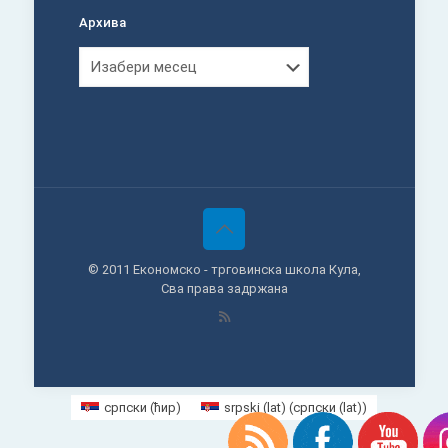
Архива
Архива
© 2011 Економско - трговинска школа Кула,
Сва права задржана
српски (ћир)
srpski (lat)
(
српски (lat)
)