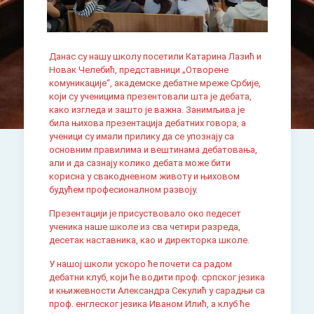
Данас су нашу школу посетили Катарина Лазић и
Новак Челебић, представници „Отворене
комуникације“, академске дебатне мреже Србије,
који су ученицима презентовали шта је дебата,
како изгледа и зашто је важна. Занимљива је
била њихова презентација дебатних говора, а
ученици су имали прилику да се упознају са
основним правилима и вештинама дебатовања,
али и да сазнају колико дебата може бити
корисна у свакодневном животу и њиховом
будућем професионалном развоју.
Презентацији је присуствовало око педесет
ученика наше школе из сва четири разреда,
десетак наставника, као и директорка школе.
У нашој школи ускоро ће почети са радом
дебатни клуб, који ће водити проф. српског језика
и књижевности Александра Секулић у сарадњи са
проф. енглеског језика Иваном Илић, а клуб ће