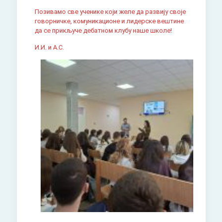
Позивамо све ученике који желе да развију своје
говорничке, комуникационе и лидерске вештине
да се прикључе дебатном клубу наше школе!
И.И. и А.С.