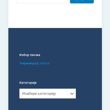
Избор писма
Ћирилица
|
Latinica
Категорије
Категорије