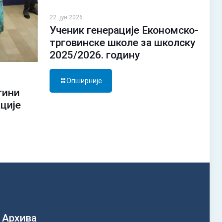
22. јун 2026.
Ученик генерације Економско-
трговинске школе за школску
2025/2026. годину
Опширније
тини
ације
Архива