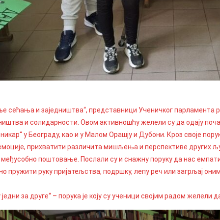
ље сећања и заједништва“, представници Ученичког парламента р
дништва и солидарности. Овом активношћу желели су да одају поч
икар“ у Београду, као и у Малом Орашју и Дубони. Кроз своје пору
емоције, прихватити различита мишљења и перспективе других љу
 међусобно поштовање. Послали су и снажну поруку да нас емпатиј
о пружити руку пријатељства, подршку, лепу реч или загрљај онима
 једни за друге“ – порука је коју су ученици својим радом желели 