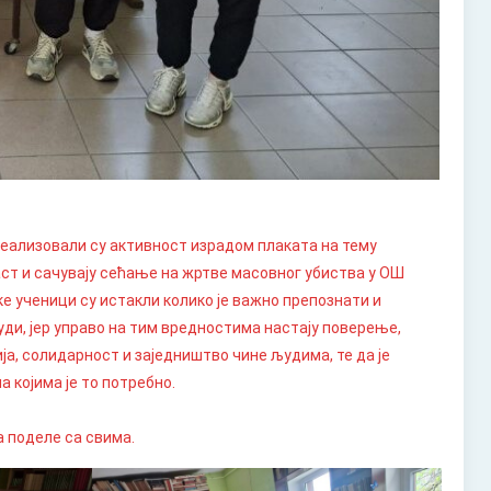
еализовали су активност израдом плаката на тему
аст и сачувају сећање на жртве масовног убиства у ОШ
ке ученици су истакли колико је важно препознати и
ди, јер управо на тим вредностима настају поверење,
а, солидарност и заједништво чине људима, те да је
 којима је то потребно.
да поделе са свима.