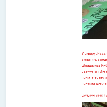
У оквиру „Неде
емпатије, заје
„Владислав Рибн
разумети туђе 
пријатељство и
понекад довољн
„Будимо увек ту