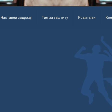
Наставни садржај
Тим за заштиту
Родитељи
Кон