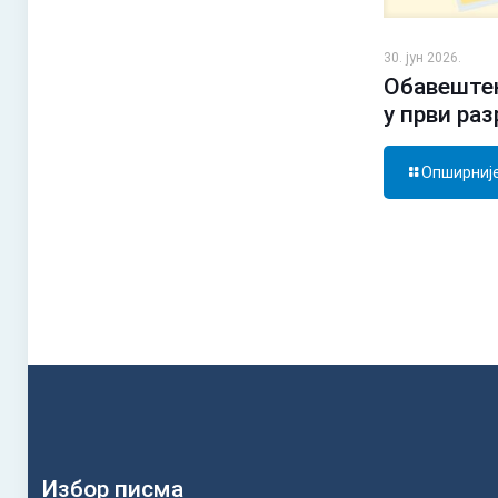
30. јун 2026.
Обавештењ
у први ра
Опширниј
Избор писма