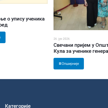
е о упису ученика
зред
е
26. јун 2026.
Свечани пријем у Опш
Кула за ученике генер
Опширније
Категорије