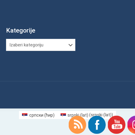
Kategorije
Kategorije
српски (ћир)
srpski (lat)
(
srpski (lat)
)