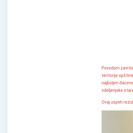
Povodom završetk
teritorije opšti
najboljim đacima
odeljenjske star
Ovaj uspeh rezul