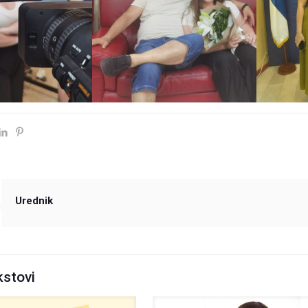
Urednik
kstovi