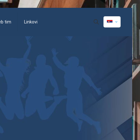
eb tim
Linkovi