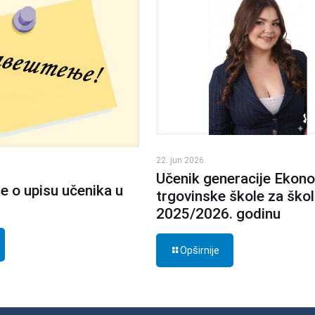
22. jun 2026.
Učenik generacije Ekon
e o upisu učenika u
trgovinske škole za ško
2025/2026. godinu
Opširnije