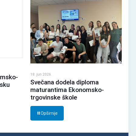
18. jun 2026.
omsko-
Svečana dodela diploma
lsku
maturantima Ekonomsko-
trgovinske škole
Opširnije