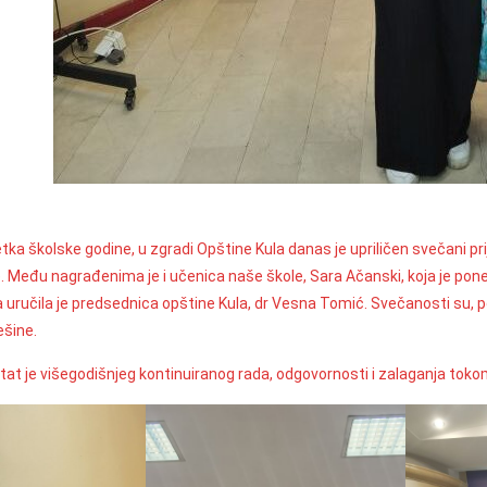
a školske godine, u zgradi Opštine Kula danas je upriličen svečani pri
ne. Među nagrađenima je i učenica naše škole, Sara Ačanski, koja je pon
 uručila je predsednica opštine Kula, dr Vesna Tomić. Svečanosti su, pore
ešine.
tat je višegodišnjeg kontinuiranog rada, odgovornosti i zalaganja tok