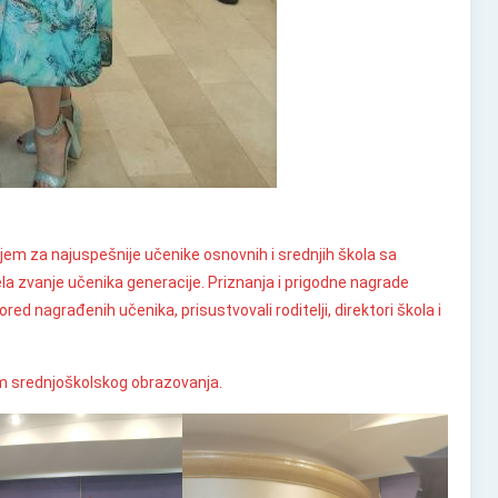
jem za najuspešnije učenike osnovnih i srednjih škola sa
ela zvanje učenika generacije. Priznanja i prigodne nagrade
d nagrađenih učenika, prisustvovali roditelji, direktori škola i
om srednjoškolskog obrazovanja.