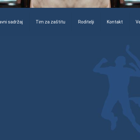
vni sadržaj
Tim za zaštitu
Roditelji
Kontakt
V