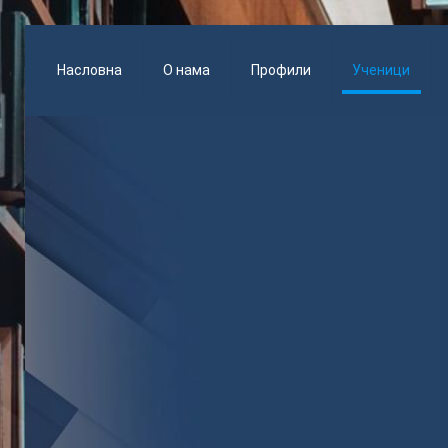
Насловна
О нама
Профили
Ученици