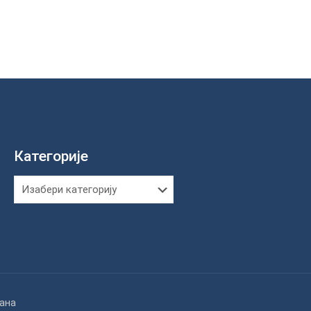
Категорије
Категорије
жана