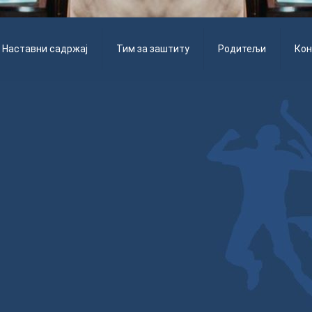
Наставни садржај
Тим за заштиту
Родитељи
Кон