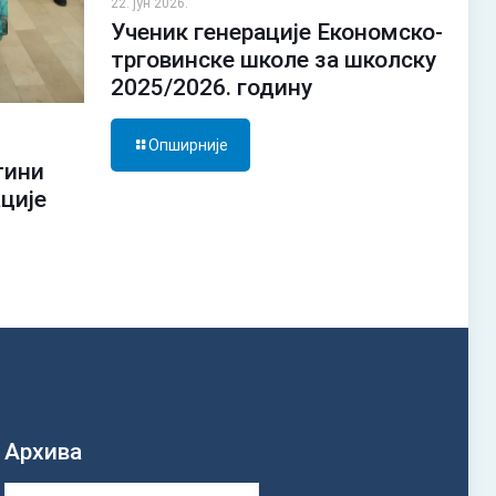
22. јун 2026.
Ученик генерације Економско-
трговинске школе за школску
2025/2026. годину
Опширније
тини
ације
Архива
Архива