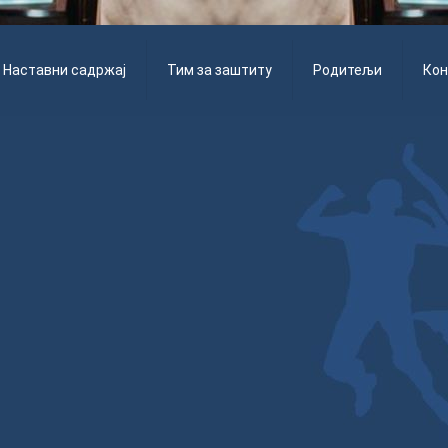
Наставни садржај
Тим за заштиту
Родитељи
Кон