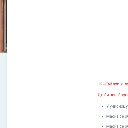
Поштовани уче
Да би ваш бора
У учионицу
Маска се о
Маска се о