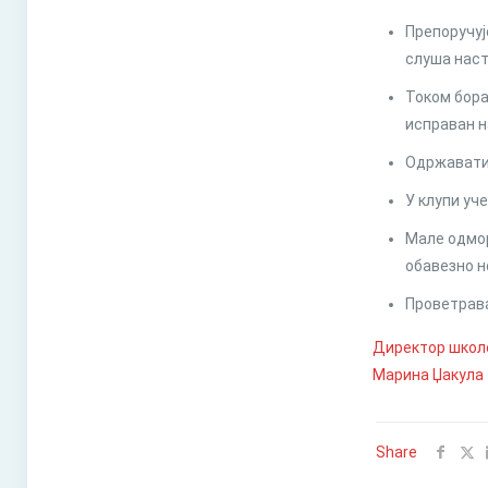
Препоручуј
слуша наст
Током бора
исправан н
Одржавати 
У клупи уч
Мале одмор
обавезно 
Проветрава
Директор школ
Марина Џакула
Share