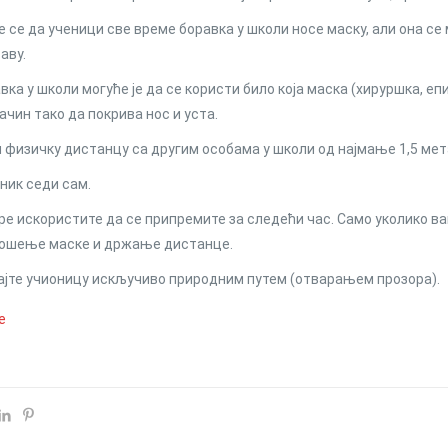
е се да ученици све време боравка у школи носе маску, али она се 
аву.
вка у школи могуће је да се користи било која маска (хируршка, е
ачин тако да покрива нос и уста.
физичку дистанцу са другим особама у школи од најмање 1,5 мет
еник седи сам.
е искористите да се припремите за следећи час. Само уколико ва
ношење маске и држање дистанце.
јте учионицу искључиво природним путем (отварањем прозора).
е