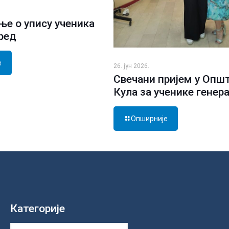
е о упису ученика
зред
е
26. јун 2026.
Свечани пријем у Опш
Кула за ученике генер
Опширније
Категорије
Категорије