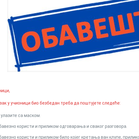
ници,
вак у учионици био безбедан треба да поштујете следеће:
 улазите са маском.
бавезно користи и приликом одговарања и сваког разговора.
бавезно користи и приликом било којег кретања ван клупе, прилик