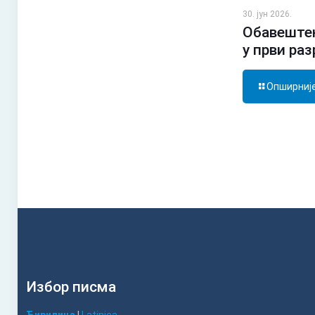
30. јун 2026.
Обавештењ
у први ра
Опширниј
Избор писма
Ћирилица
|
Latinica