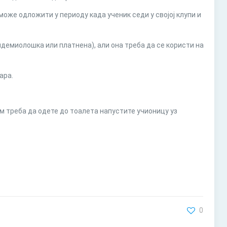
може одложити у периоду када ученик седи у својој клупи и
пидемиолошка или платнена), али она треба да се користи на
ара.
м треба да одете до тоалета напустите учионицу уз
0