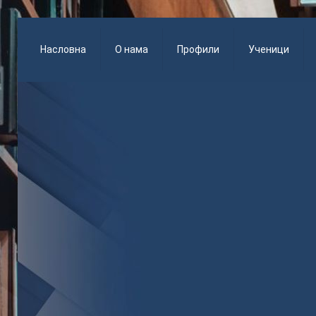
Насловна
О нама
Профили
Ученици