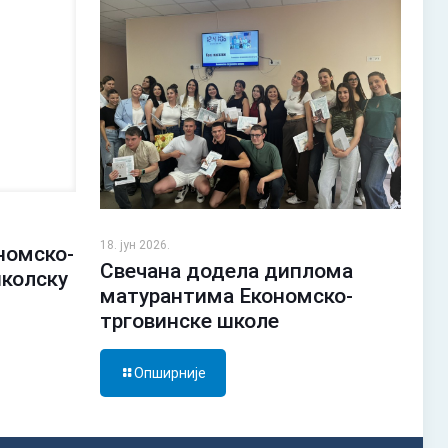
18. јун 2026.
номско-
Свечана додела диплома
школску
матурантима Економско-
трговинске школе
Опширније