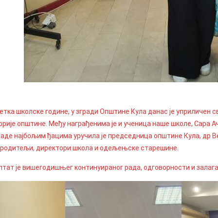
тка школске године, у згради Општине Кула данас је уприличен с
орије општине. Међу награђенима је и ученица наше школе, Сара Ач
раде најбољим ђацима уручила је председница општине Кула, др Ве
 родитељи, директори школа и одељењске старешине.
ултат је вишегодишњег континуираног рада, одговорности и зал