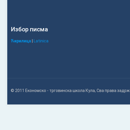
Избор писма
Ћирилица
|
Latinica
© 2011 Економско - трговинска школа Кула, Сва права задр