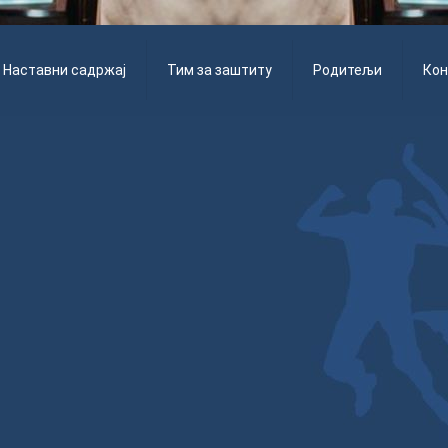
Наставни садржај
Тим за заштиту
Родитељи
Кон