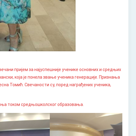
вечани пријем за најуспешније ученике основних и средњих
ански, која је понела звање ученика генерације. Признања
сна Томић. Свечаности су, поред награђених ученика,
агања током средњошколског образовања.