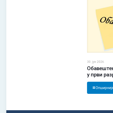
30. јун 2026.
Обавештењ
у први ра
Опширниј