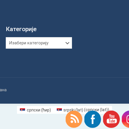
Категорије
Категорије
жана
српски (ћир)
srpski (lat)
(
српски (lat)
)