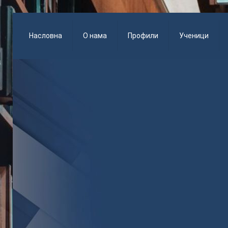
Насловна
О нама
Профили
Ученици