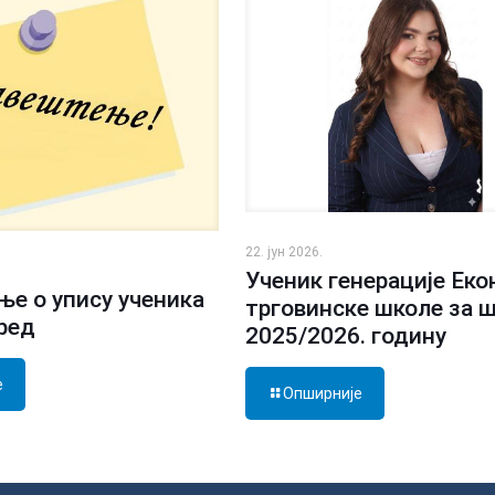
22. јун 2026.
Ученик генерације Еко
е о упису ученика
трговинске школе за 
зред
2025/2026. годину
е
Опширније