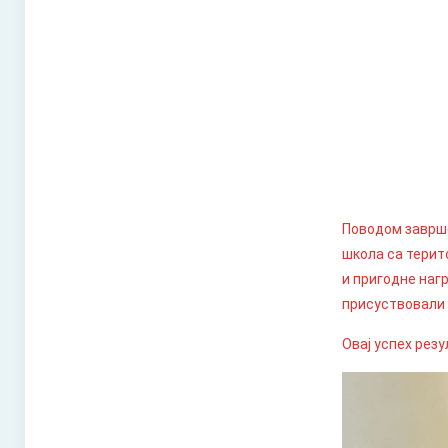
Поводом заврше
школа са терит
и пригодне наг
присуствовали
Овај успех рез