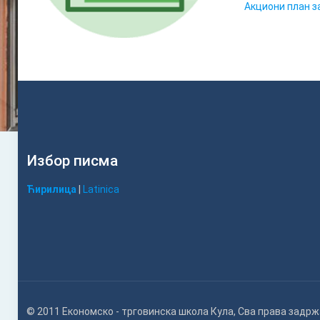
Акциони план з
Избор писма
Ћирилица
|
Latinica
© 2011 Економско - трговинска школа Кула, Сва права задр