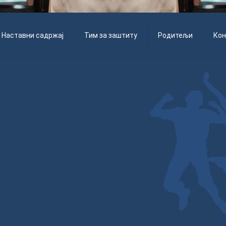
Наставни садржај
Тим за заштиту
Родитељи
Кон