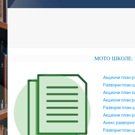
МОТО ШКОЛЕ: ЕК
Акциони план р
Развојни план ш
Акциони план з
Акциони план ра
Развојни план ш
Акциони план р
Анекс развојног
Развојни план ш