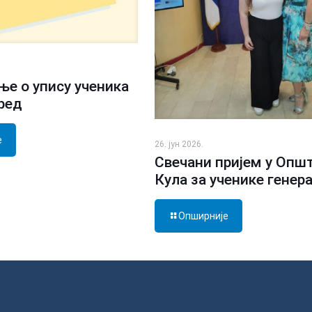
е о упису ученика
зред
е
26. јун 2026.
Свечани пријем у Опш
Кула за ученике генер
Опширније