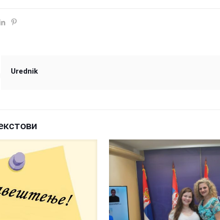
Urednik
екстови