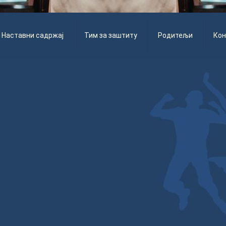
Наставни садржај
Тим за заштиту
Родитељи
Кон