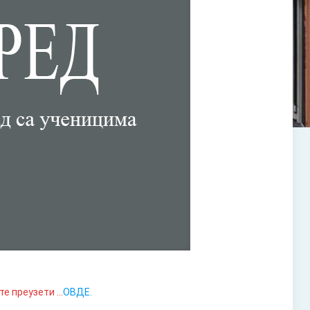
те преузети …
ОВДЕ.