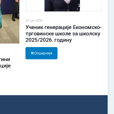
22. јун 2026.
Ученик генерације Економско-
трговинске школе за школску
2025/2026. годину
Опширније
тини
ације