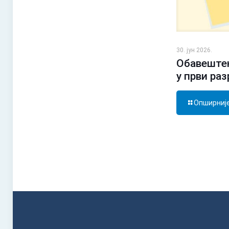
30. јун 2026.
Обавештењ
у први ра
Опширниј