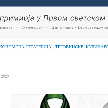
примирја у Првом светском
асловна
Актуелности
Дан примирја у Првом светском ра
А СТРАТЕГИЈА - ТРГОВИНСКЕ, КУЛИНАРСКЕ, П
 2023.