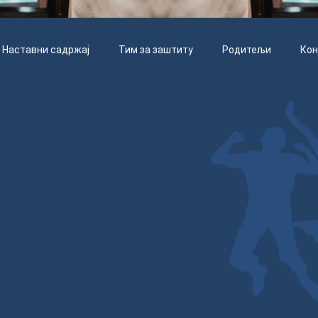
Наставни садржај
Тим за заштиту
Родитељи
Кон