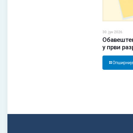
30. јун 2026.
Обавештењ
у први ра
Опширниј