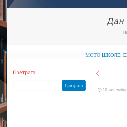
Дан 
Н
МОТО ШКОЛЕ: ЕКОНОМСК
Претрага
Претрага
10. новембар