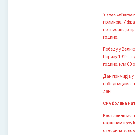
У знак сећања 
примирја. У фр
потписано је пр
године.
Победу у Велико
Паризу 1919. го
године, или 60 
Дан примирја у
победницама, п
дан.
Симболика Нат
Као главни мот
највишем врху 
створила услов