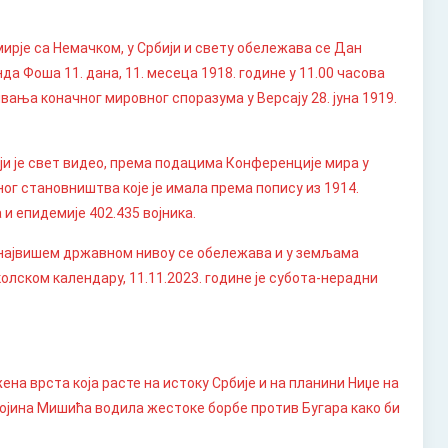
мирје са Немачком, у Србији и свету обележава се Дан
а Фоша 11. дана, 11. месеца 1918. године у 11.00 часова
ивања коначног мировног споразума у Версају 28. јуна 1919.
оји је свет видео, према подацима Конференције мира у
ног становништва које је имала према попису из 1914.
 и епидемије 402.435 војника.
На највишем државном нивоу се обележава и у земљама
олском календару, 11.11.2023. године је субота-нерадни
на врста која расте на истоку Србије и на планини Ниџе на
ивојина Мишића водила жестоке борбе против Бугара како би