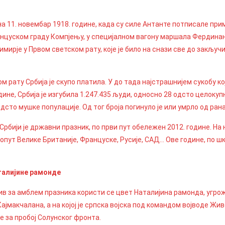
на 11. новембар 1918. године, када су силе Антанте потписале при
анцуском граду Компјењу, у специјалном вагону маршала Фердинанд
имирје у Првом светском рату, које је било на снази све до закључ
м рату Србија је скупо платила. У до тада најстрашнијем сукобу к
дине, Србија је изгубила 1.247.435 људи, односно 28 одсто целокуп
одсто мушке популације. Од тог броја погинуло је или умрло од рана
 Србији је државни празник, по први пут обележен 2012. године. 
опут Велике Британије, Француске, Русије, САД… Ове године, по шк
алијине рамонде
ив за амблем празника користи се цвет Наталијина рамонда, угроже
Кајмакчалана, а на којој је српска војска под командом војводе Ж
е за пробој Солунског фронта.