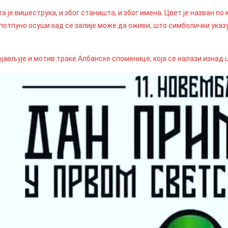
 је вишеструка, и због станишта, и због имена. Цвет је назван по
е потпуно осуши кад се залије може да оживи, што симболички указ
ојављује и мотив траке Албанске споменице, која се налази изнад 