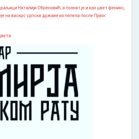
 краљици Наталији Обреновић, а познат је и као цвет феникс,
ује на васкрс српске државе из пепела после Првог
цвета.