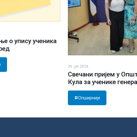
е о упису ученика
зред
е
26. јун 2026.
Свечани пријем у Опш
Кула за ученике генер
Опширније