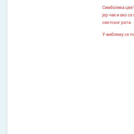
Симболика цвета
јер чак и ако с
светског рата.
У амблему се п