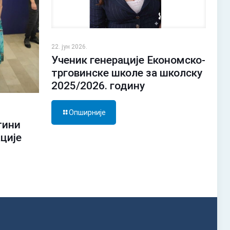
22. јун 2026.
Ученик генерације Економско-
трговинске школе за школску
2025/2026. годину
Опширније
тини
ације